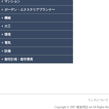
マンション
ガーデン・エクステリアプランナー
機械
大工
環境
電気
設備
都市計画・都市環境
リンクについて
Copyright © 2007 建築用語.net All Rights Res