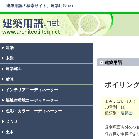
建築用語の検索サイト、建築用語.net
建築
木造
建築用語
建築施工
積算
ボイリン
インテリアコーディネーター
福祉住環境コーディネーター
よみ：ぼいりんぐ
50音別：
ほ
色彩・カラーコーディネーター
種類別：
建築士
ＣＡＤ
掘削底面内外の水
土木
混合体が液体のよ