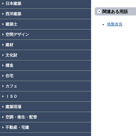
日本建築
関連ある用語
西洋建築
建築士
地盤改良
空間デザイン
建材
文化財
構造
住宅
カフェ
ＩＳＯ
建築現場
空調・衛生・配管
不動産・宅建