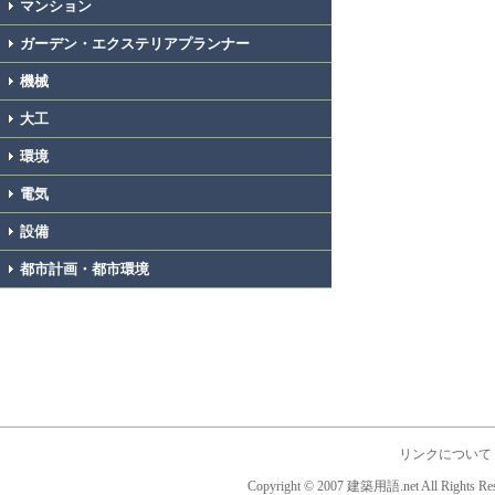
マンション
ガーデン・エクステリアプランナー
機械
大工
環境
電気
設備
都市計画・都市環境
リンクについて
Copyright © 2007 建築用語.net All Rights Res