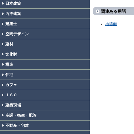
日本建築
関連ある用語
西洋建築
建築士
地盤面
空間デザイン
建材
文化財
構造
住宅
カフェ
ＩＳＯ
建築現場
空調・衛生・配管
不動産・宅建