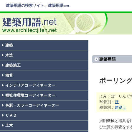
建築用語の検索サイト、建築用語.net
建築
木造
建築用語
建築施工
積算
ボーリン
インテリアコーディネーター
福祉住環境コーディネーター
よみ：ぼーりんぐ
50音別：
ほ
色彩・カラーコーディネーター
種類別：
建築士
ＣＡＤ
掘削機械と器具を用
土木
び土質の調査をす