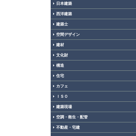
日本建築
西洋建築
建築士
空間デザイン
建材
文化財
構造
住宅
カフェ
ＩＳＯ
建築現場
空調・衛生・配管
不動産・宅建