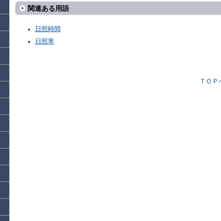
関連ある用語
日照時間
日照率
ＴＯＰ