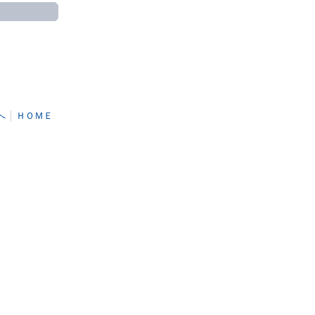
へ
│
ＨＯＭＥ