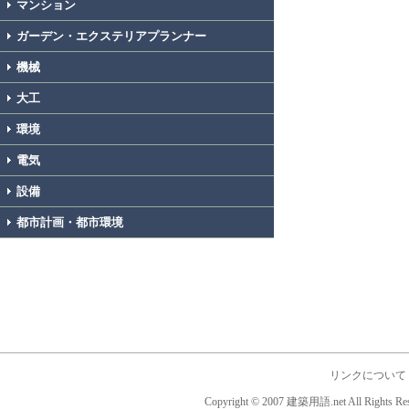
マンション
ガーデン・エクステリアプランナー
機械
大工
環境
電気
設備
都市計画・都市環境
リンクについて
Copyright © 2007 建築用語.net All Rights Res