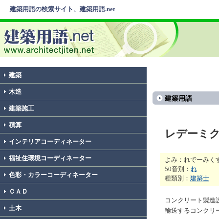
建築用語の検索サイト、建築用語.net
建築
木造
建築用語
建築施工
積算
レデーミ
インテリアコーディネーター
福祉住環境コーディネーター
よみ：れでーみく
50音別：
れ
色彩・カラーコーディネーター
種類別：
建築士
ＣＡＤ
コンクリート製造
土木
輸送するコンクリ