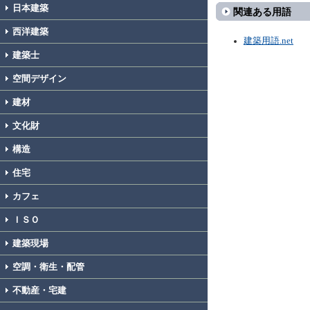
日本建築
関連ある用語
西洋建築
建築用語.net
建築士
空間デザイン
建材
文化財
構造
住宅
カフェ
ＩＳＯ
建築現場
空調・衛生・配管
不動産・宅建