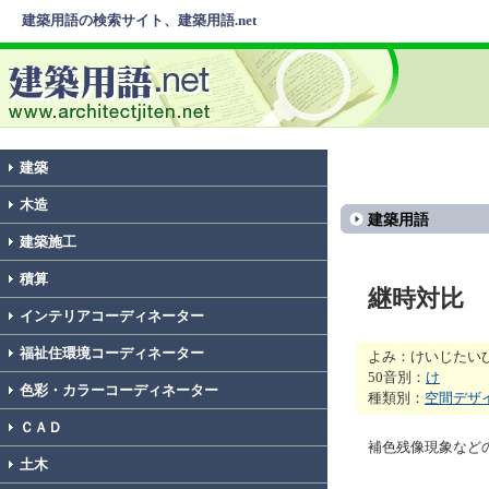
建築用語の検索サイト、建築用語.net
建築
木造
建築用語
建築施工
積算
継時対比
インテリアコーディネーター
福祉住環境コーディネーター
よみ：けいじたい
50音別：
け
色彩・カラーコーディネーター
種類別：
空間デザ
ＣＡＤ
補色残像現象など
土木