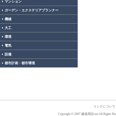
マンション
ガーデン・エクステリアプランナー
機械
大工
環境
電気
設備
都市計画・都市環境
リンクについて
Copyright © 2007 建築用語.net All Rights Res