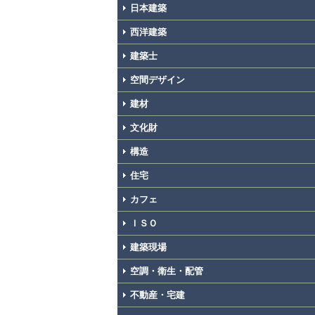
日本建築
西洋建築
建築士
空間デザイン
建材
文化財
構造
住宅
カフェ
ＩＳＯ
建築現場
空調・衛生・配管
不動産・宅建