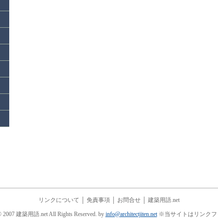
リンクについて
│
免責事項
│
お問合せ
│
建築用語.net
© 2007 建築用語.net All Rights Reserved. by
info@architectjiten.net
※当サイトはリンクフ