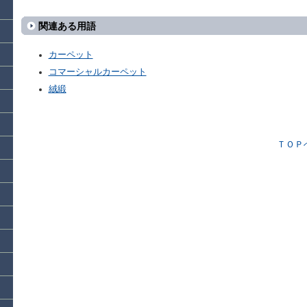
関連ある用語
カーペット
コマーシャルカーペット
絨緞
ＴＯＰ