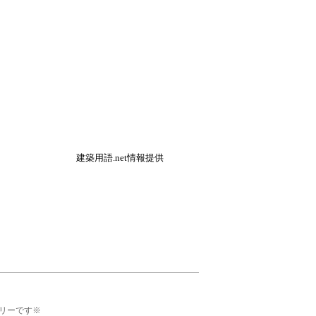
建築用語.net情報提供
リーです※