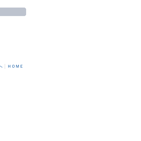
へ
│
ＨＯＭＥ