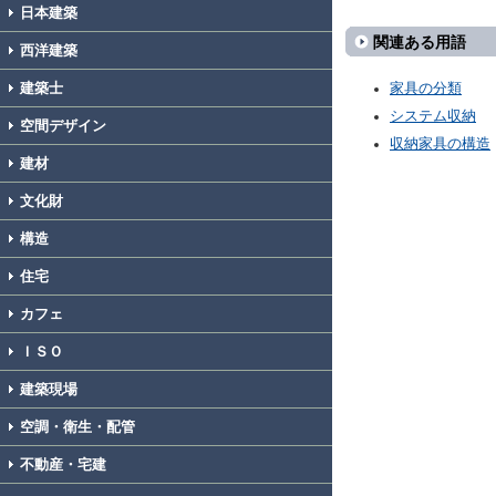
日本建築
関連ある用語
西洋建築
建築士
家具の分類
システム収納
空間デザイン
収納家具の構造
建材
文化財
構造
住宅
カフェ
ＩＳＯ
建築現場
空調・衛生・配管
不動産・宅建