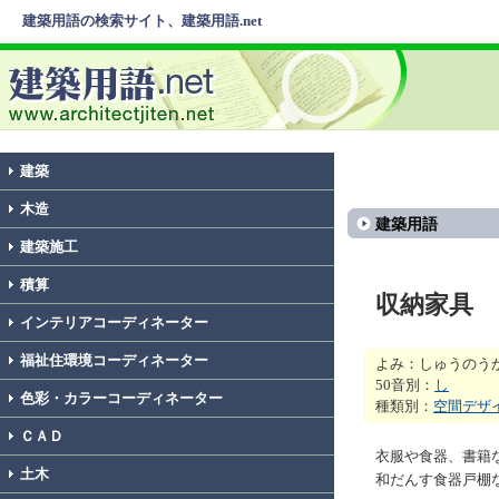
建築用語の検索サイト、建築用語.net
建築
木造
建築用語
建築施工
積算
収納家具
インテリアコーディネーター
福祉住環境コーディネーター
よみ：しゅうのう
50音別：
し
色彩・カラーコーディネーター
種類別：
空間デザ
ＣＡＤ
衣服や食器、書籍
土木
和だんす食器戸棚