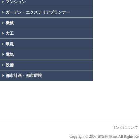
マンション
ガーデン・エクステリアプランナー
機械
大工
環境
電気
設備
都市計画・都市環境
リンクについて
Copyright © 2007 建築用語.net All Rights Res