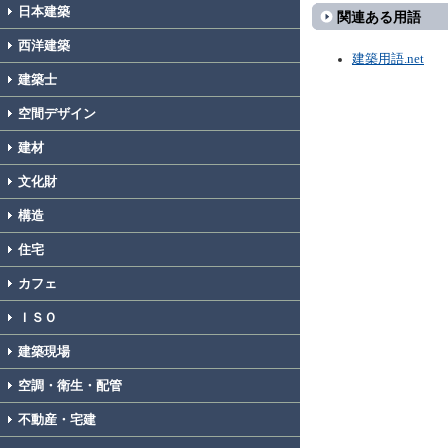
日本建築
関連ある用語
西洋建築
建築用語.net
建築士
空間デザイン
建材
文化財
構造
住宅
カフェ
ＩＳＯ
建築現場
空調・衛生・配管
不動産・宅建