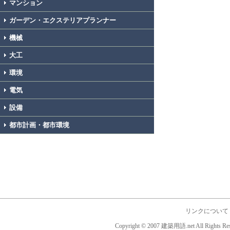
マンション
ガーデン・エクステリアプランナー
機械
大工
環境
電気
設備
都市計画・都市環境
リンクについて
Copyright © 2007 建築用語.net All Rights Res