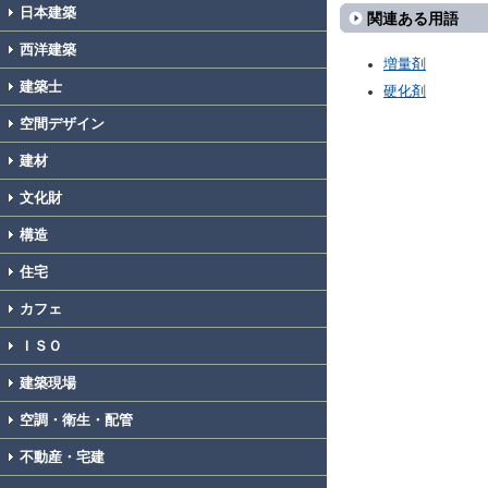
日本建築
関連ある用語
西洋建築
増量剤
建築士
硬化剤
空間デザイン
建材
文化財
構造
住宅
カフェ
ＩＳＯ
建築現場
空調・衛生・配管
不動産・宅建