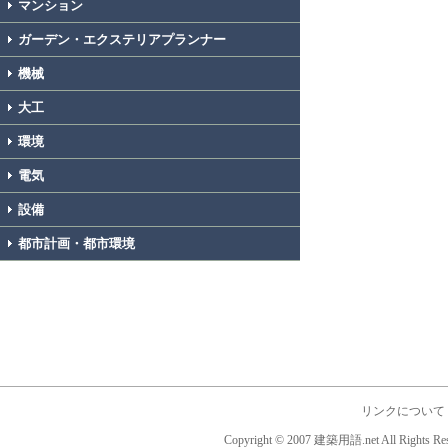
マンション
ガーデン・エクステリアプランナー
機械
大工
環境
電気
設備
都市計画・都市環境
リンクについて
Copyright © 2007 建築用語.net All Rights Res