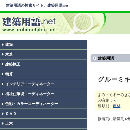
建築用語の検索サイト、建築用語.net
建築
木造
建築用語
建築施工
積算
グルーミ
インテリアコーディネーター
福祉住環境コーディネーター
よみ：ぐるーみき
50音別：
く
色彩・カラーコーディネーター
種類別：
建材
ＣＡＤ
接着剤に増量剤や
土木