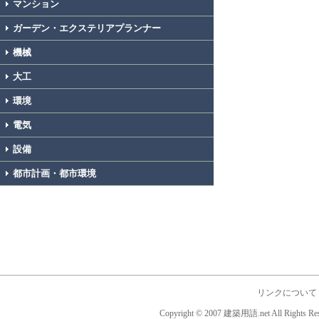
マンション
ガーデン・エクステリアプランナー
機械
大工
環境
電気
設備
都市計画・都市環境
リンクについて
Copyright © 2007 建築用語.net All Rights Res