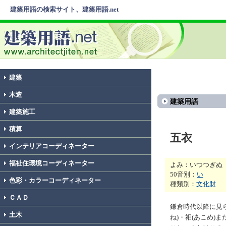
建築用語の検索サイト、建築用語.net
建築
木造
建築用語
建築施工
積算
五衣
インテリアコーディネーター
福祉住環境コーディネーター
よみ：いつつぎぬ
50音別：
い
色彩・カラーコーディネーター
種類別：
文化財
ＣＡＤ
鎌倉時代以降に見ら
土木
ね)・衵(あこめ)