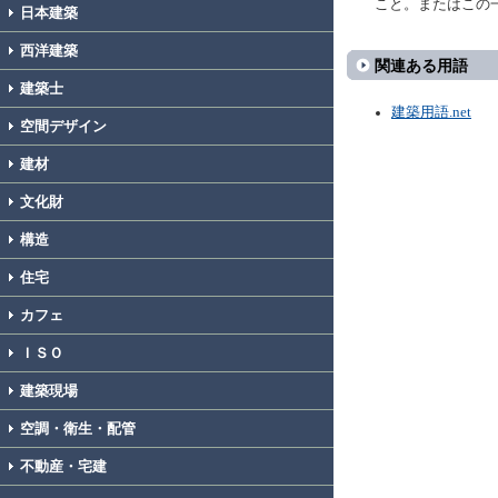
こと。またはこの
日本建築
西洋建築
関連ある用語
建築士
建築用語.net
空間デザイン
建材
文化財
構造
住宅
カフェ
ＩＳＯ
建築現場
空調・衛生・配管
不動産・宅建