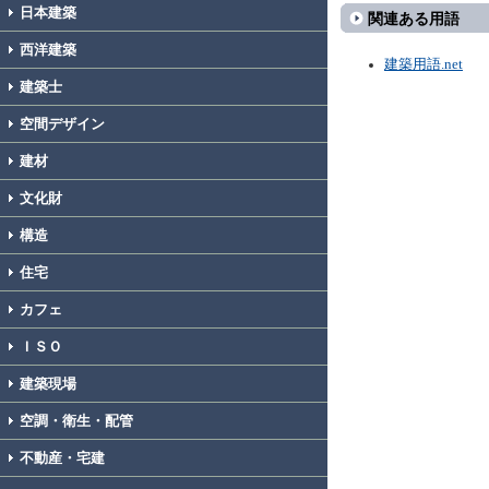
日本建築
関連ある用語
西洋建築
建築用語.net
建築士
空間デザイン
建材
文化財
構造
住宅
カフェ
ＩＳＯ
建築現場
空調・衛生・配管
不動産・宅建