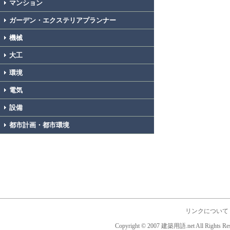
マンション
ガーデン・エクステリアプランナー
機械
大工
環境
電気
設備
都市計画・都市環境
リンクについて
Copyright © 2007 建築用語.net All Rights Res