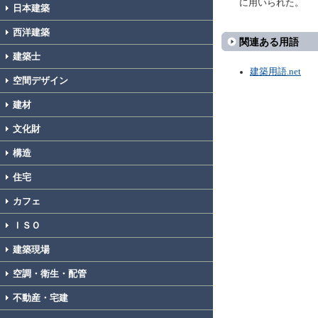
に用いられた。
日本建築
西洋建築
関連ある用語
建築士
建築用語.net
空間デザイン
建材
文化財
構造
住宅
カフェ
ＩＳＯ
建築現場
空調・衛生・配管
不動産・宅建