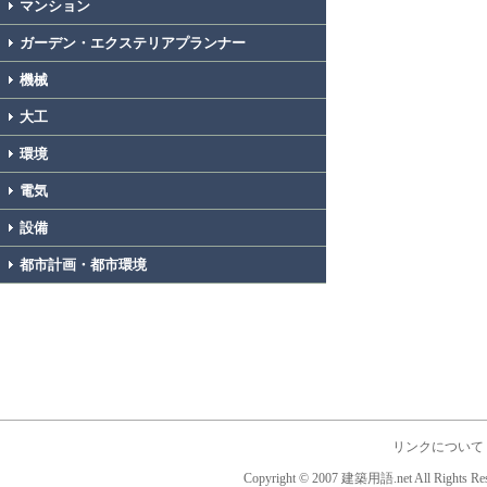
マンション
ガーデン・エクステリアプランナー
機械
大工
環境
電気
設備
都市計画・都市環境
リンクについて
Copyright © 2007 建築用語.net All Rights Res