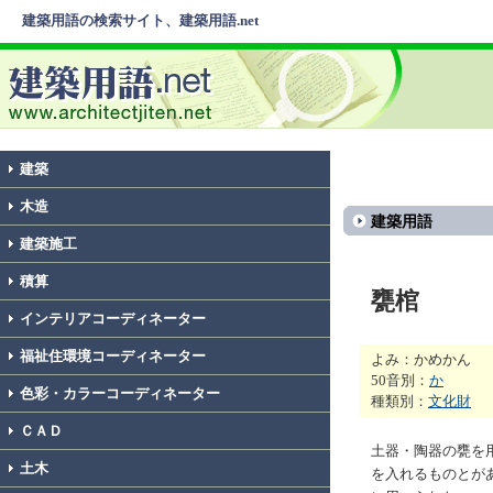
建築用語の検索サイト、建築用語.net
建築
木造
建築用語
建築施工
積算
甕棺
インテリアコーディネーター
福祉住環境コーディネーター
よみ：かめかん
50音別：
か
色彩・カラーコーディネーター
種類別：
文化財
ＣＡＤ
土器・陶器の甕を
土木
を入れるものとが