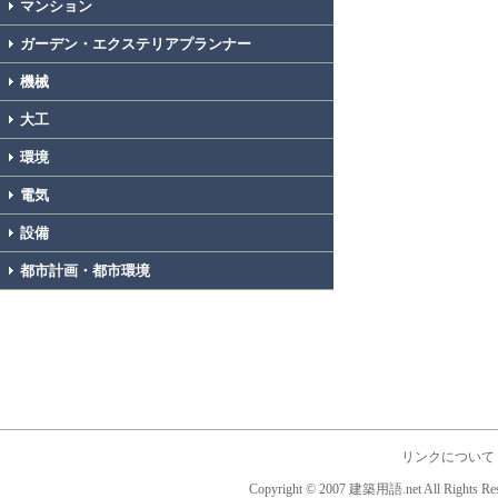
マンション
ガーデン・エクステリアプランナー
機械
大工
環境
電気
設備
都市計画・都市環境
リンクについて
Copyright © 2007 建築用語.net All Rights Res