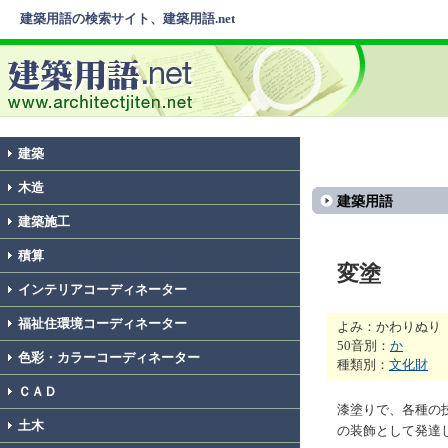
建築用語の検索サイト、建築用語.net
建築
木造
建築用語
建築施工
積算
変塗
インテリアコーディネーター
福祉住環境コーディネーター
よみ：かわりぬり
50音別：
か
色彩・カラーコーディネーター
種類別：
文化財
ＣＡＤ
漆塗りで、各種の
土木
の装飾として発達