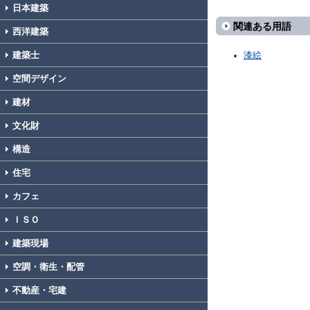
日本建築
関連ある用語
西洋建築
建築士
漆絵
空間デザイン
建材
文化財
構造
住宅
カフェ
ＩＳＯ
建築現場
空調・衛生・配管
不動産・宅建