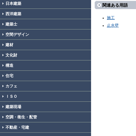
日本建築
関連ある用語
西洋建築
施工
建築士
止水壁
空間デザイン
建材
文化財
構造
住宅
カフェ
ＩＳＯ
建築現場
空調・衛生・配管
不動産・宅建