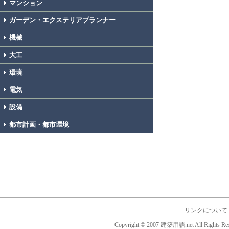
マンション
ガーデン・エクステリアプランナー
機械
大工
環境
電気
設備
都市計画・都市環境
リンクについて
Copyright © 2007 建築用語.net All Rights Res