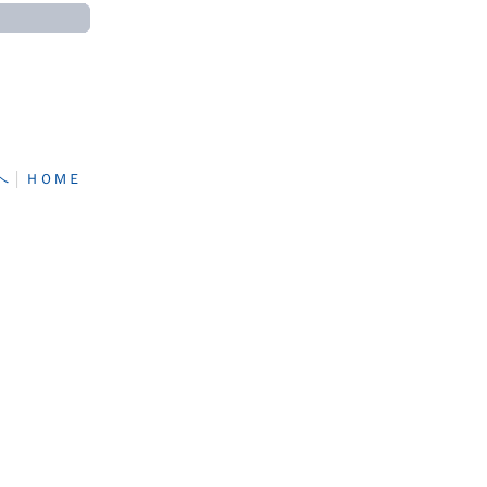
へ
│
ＨＯＭＥ