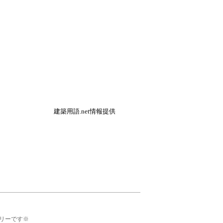
建築用語.net情報提供
リーです※