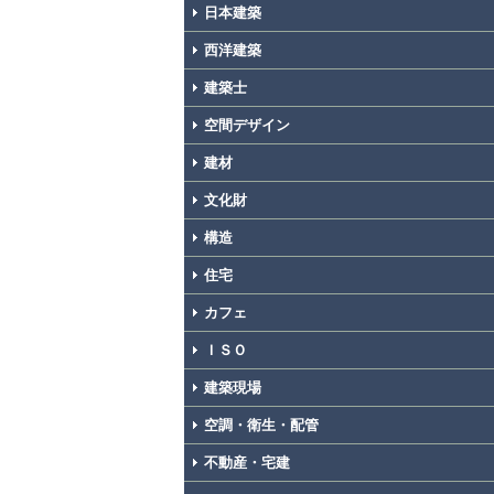
日本建築
西洋建築
建築士
空間デザイン
建材
文化財
構造
住宅
カフェ
ＩＳＯ
建築現場
空調・衛生・配管
不動産・宅建