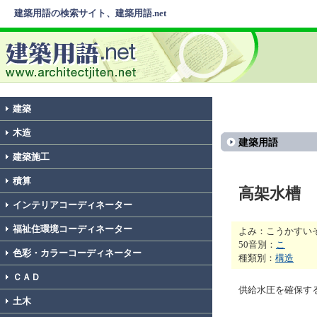
建築用語の検索サイト、建築用語.net
建築
木造
建築用語
建築施工
積算
高架水槽
インテリアコーディネーター
福祉住環境コーディネーター
よみ：こうかすい
50音別：
こ
色彩・カラーコーディネーター
種類別：
構造
ＣＡＤ
供給水圧を確保す
土木