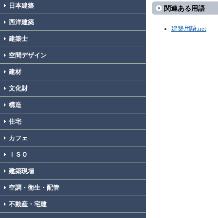
日本建築
関連ある用語
西洋建築
建築用語.net
建築士
空間デザイン
建材
文化財
構造
住宅
カフェ
ＩＳＯ
建築現場
空調・衛生・配管
不動産・宅建