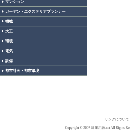
マンション
ガーデン・エクステリアプランナー
機械
大工
環境
電気
設備
都市計画・都市環境
リンクについて
Copyright © 2007 建築用語.net All Rights Res