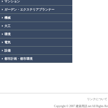
マンション
ガーデン・エクステリアプランナー
機械
大工
環境
電気
設備
都市計画・都市環境
リンクについて
Copyright © 2007 建築用語.net All Rights Res