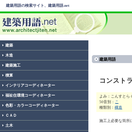
建築用語の検索サイト、建築用語.net
建築
木造
建築用語
建築施工
積算
コンスト
インテリアコーディネーター
福祉住環境コーディネーター
よみ：こんすとら
50音別：
こ
色彩・カラーコーディネーター
種類別：
構造
ＣＡＤ
施工上必要な筒所
土木