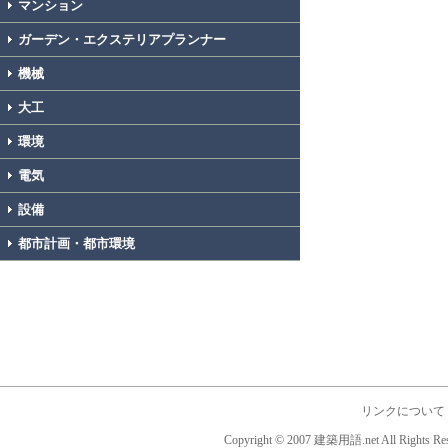
マンション
ガーデン・エクステリアプランナー
機械
大工
環境
電気
設備
都市計画・都市環境
リンクについて
Copyright © 2007 建築用語.net All Rights Res