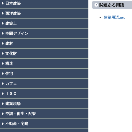
日本建築
関連ある用語
西洋建築
建築用語.net
建築士
空間デザイン
建材
文化財
構造
住宅
カフェ
ＩＳＯ
建築現場
空調・衛生・配管
不動産・宅建