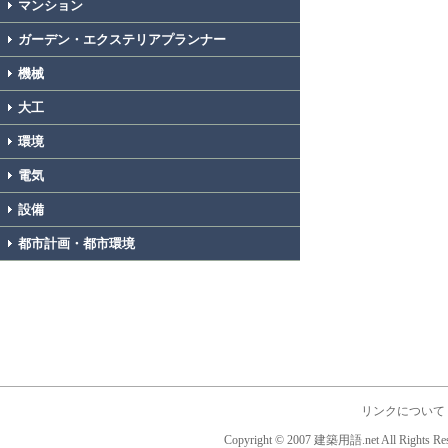
マンション
ガーデン・エクステリアプランナー
機械
大工
環境
電気
設備
都市計画・都市環境
リンクについて
Copyright © 2007 建築用語.net All Rights Res