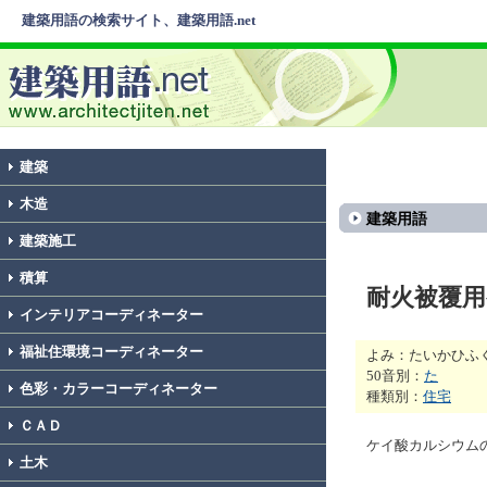
建築用語の検索サイト、建築用語.net
建築
木造
建築用語
建築施工
積算
耐火被覆
インテリアコーディネーター
福祉住環境コーディネーター
よみ：たいかひふ
50音別：
た
色彩・カラーコーディネーター
種類別：
住宅
ＣＡＤ
ケイ酸カルシウム
土木