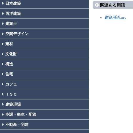
日本建築
関連ある用語
西洋建築
建築用語.net
建築士
空間デザイン
建材
文化財
構造
住宅
カフェ
ＩＳＯ
建築現場
空調・衛生・配管
不動産・宅建