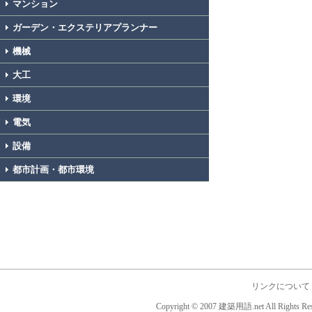
マンション
ガーデン・エクステリアプランナー
機械
大工
環境
電気
設備
都市計画・都市環境
リンクについて
Copyright © 2007 建築用語.net All Rights Res