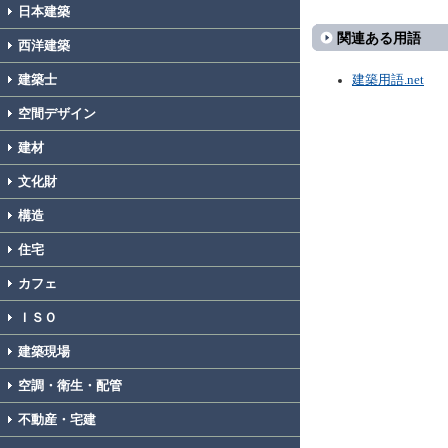
日本建築
関連ある用語
西洋建築
建築士
建築用語.net
空間デザイン
建材
文化財
構造
住宅
カフェ
ＩＳＯ
建築現場
空調・衛生・配管
不動産・宅建