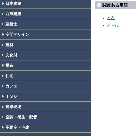
日本建築
関連ある用語
西洋建築
とろ
建築士
とろ代
空間デザイン
建材
文化財
構造
住宅
カフェ
ＩＳＯ
建築現場
空調・衛生・配管
不動産・宅建