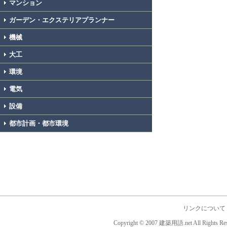
マンション
ガーデン・エクステリアプランナー
機械
大工
環境
電気
設備
都市計画・都市環境
リンクについて
Copyright © 2007 建築用語.net All Rights Res