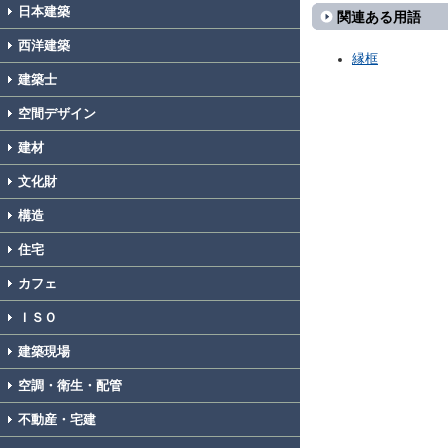
日本建築
関連ある用語
西洋建築
縁框
建築士
空間デザイン
建材
文化財
構造
住宅
カフェ
ＩＳＯ
建築現場
空調・衛生・配管
不動産・宅建