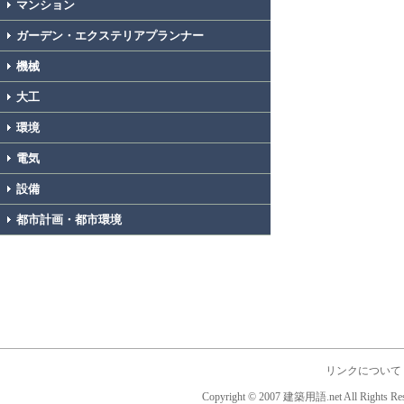
マンション
ガーデン・エクステリアプランナー
機械
大工
環境
電気
設備
都市計画・都市環境
リンクについて
Copyright © 2007 建築用語.net All Rights Res