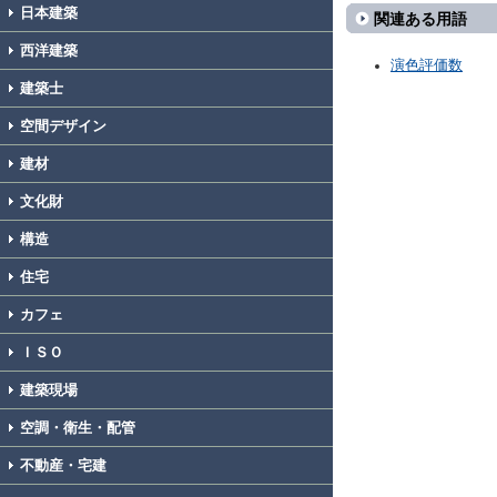
日本建築
関連ある用語
西洋建築
演色評価数
建築士
空間デザイン
建材
文化財
構造
住宅
カフェ
ＩＳＯ
建築現場
空調・衛生・配管
不動産・宅建