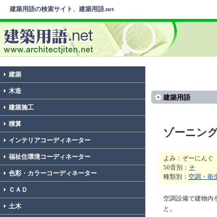
建築用語の検索サイト、建築用語.net
建築
木造
建築用語
建築施工
積算
ゾーニン
インテリアコーディネーター
福祉住環境コーディネーター
よみ：ぞーにんぐ
50音別：
そ
色彩・カラーコーディネーター
種類別：
空調・衛
ＣＡＤ
空調設備で建物内
土木
と。