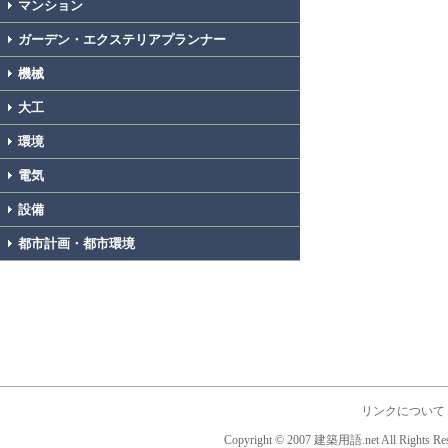
マンション
ガーデン・エクステリアプランナー
機械
大工
環境
電気
設備
都市計画・都市環境
リンクについて
Copyright © 2007 建築用語.net All Rights Res