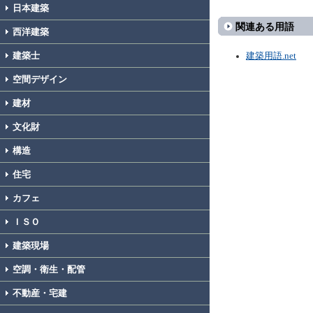
日本建築
関連ある用語
西洋建築
建築士
建築用語.net
空間デザイン
建材
文化財
構造
住宅
カフェ
ＩＳＯ
建築現場
空調・衛生・配管
不動産・宅建