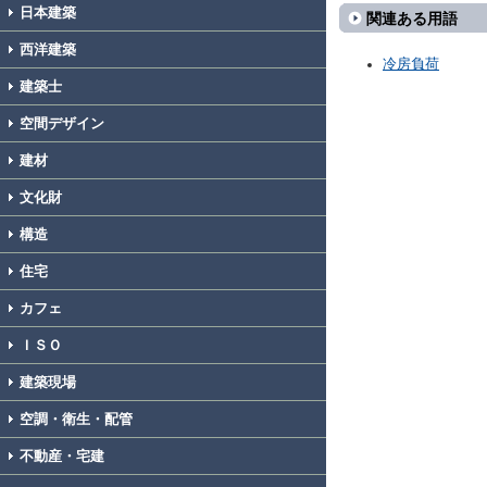
日本建築
関連ある用語
西洋建築
冷房負荷
建築士
空間デザイン
建材
文化財
構造
住宅
カフェ
ＩＳＯ
建築現場
空調・衛生・配管
不動産・宅建