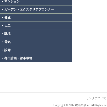
マンション
ガーデン・エクステリアプランナー
機械
大工
環境
電気
設備
都市計画・都市環境
リンクについて
Copyright © 2007 建築用語.net All Rights Res