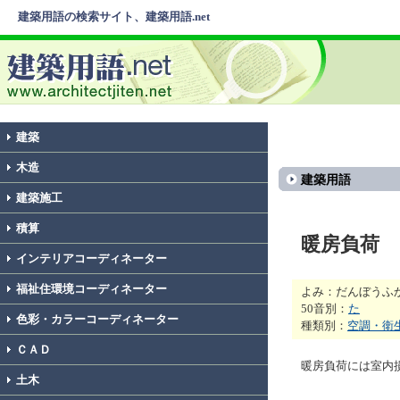
建築用語の検索サイト、建築用語.net
建築
木造
建築用語
建築施工
積算
暖房負荷
インテリアコーディネーター
福祉住環境コーディネーター
よみ：だんぼうふ
50音別：
た
色彩・カラーコーディネーター
種類別：
空調・衛
ＣＡＤ
暖房負荷には室内
土木