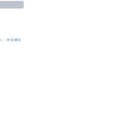
へ
│
ＨＯＭＥ