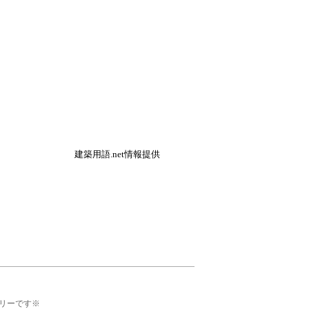
建築用語.net情報提供
リーです※