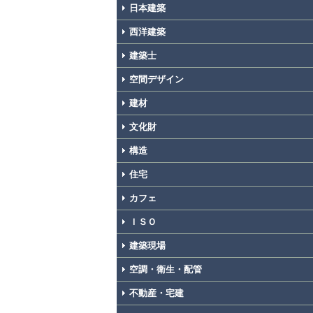
日本建築
西洋建築
建築士
空間デザイン
建材
文化財
構造
住宅
カフェ
ＩＳＯ
建築現場
空調・衛生・配管
不動産・宅建