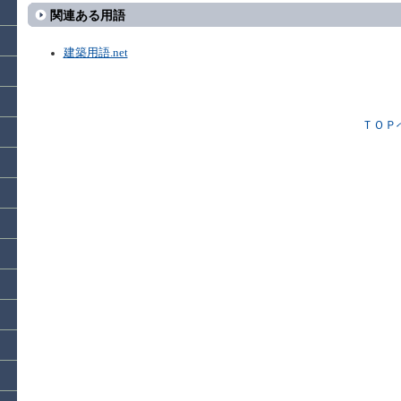
関連ある用語
建築用語.net
ＴＯＰ