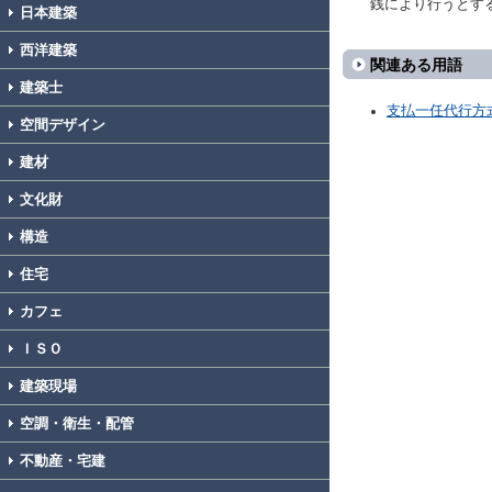
銭により行うとす
日本建築
西洋建築
関連ある用語
建築士
支払一任代行方
空間デザイン
建材
文化財
構造
住宅
カフェ
ＩＳＯ
建築現場
空調・衛生・配管
不動産・宅建