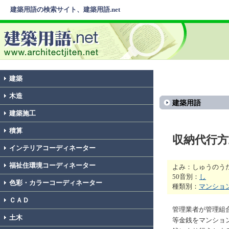
建築用語の検索サイト、建築用語.net
建築
木造
建築用語
建築施工
積算
収納代行方
インテリアコーディネーター
福祉住環境コーディネーター
よみ：しゅうのう
50音別：
し
色彩・カラーコーディネーター
種類別：
マンショ
ＣＡＤ
管理業者が管理組
土木
等金銭をマンショ