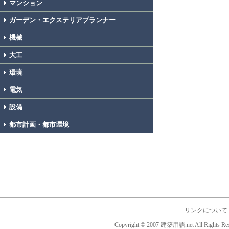
マンション
ガーデン・エクステリアプランナー
機械
大工
環境
電気
設備
都市計画・都市環境
リンクについて
Copyright © 2007 建築用語.net All Rights Res