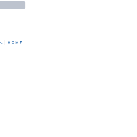
へ
│
ＨＯＭＥ