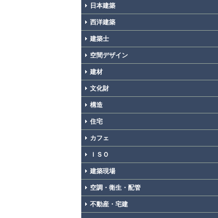
日本建築
西洋建築
建築士
空間デザイン
建材
文化財
構造
住宅
カフェ
ＩＳＯ
建築現場
空調・衛生・配管
不動産・宅建