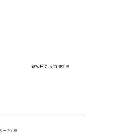
建築用語.net情報提供
リーです※