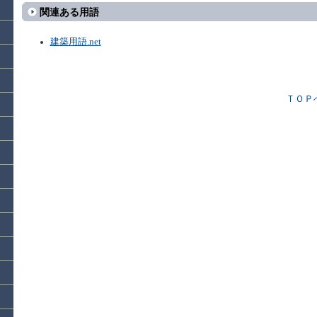
関連ある用語
建築用語.net
ＴＯＰ