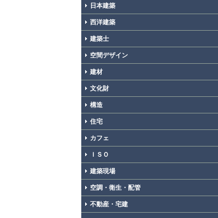
日本建築
西洋建築
建築士
空間デザイン
建材
文化財
構造
住宅
カフェ
ＩＳＯ
建築現場
空調・衛生・配管
不動産・宅建