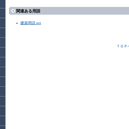
関連ある用語
建築用語.net
ＴＯＰ