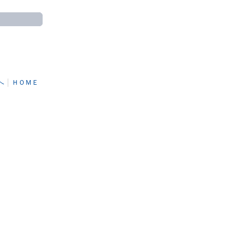
へ
│
ＨＯＭＥ