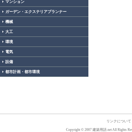
マンション
ガーデン・エクステリアプランナー
機械
大工
環境
電気
設備
都市計画・都市環境
リンクについて
Copyright © 2007 建築用語.net All Rights Res