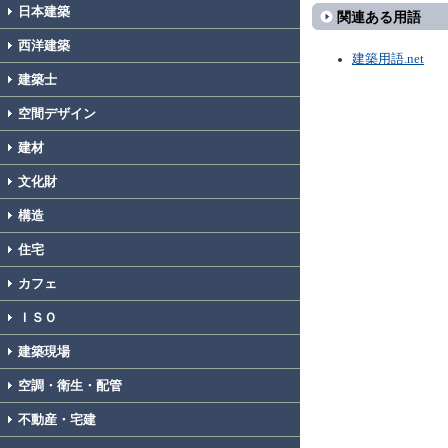
日本建築
関連ある用語
西洋建築
建築用語.net
建築士
空間デザイン
建材
文化財
構造
住宅
カフェ
ＩＳＯ
建築現場
空調・衛生・配管
不動産・宅建