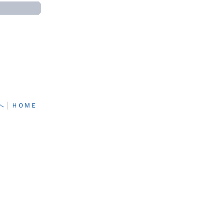
へ
│
ＨＯＭＥ