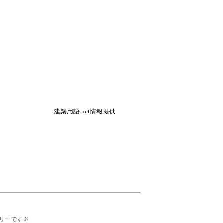
建築用語.net情報提供
リーです※