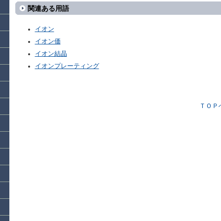
関連ある用語
イオン
イオン価
イオン結晶
イオンプレーティング
ＴＯＰ