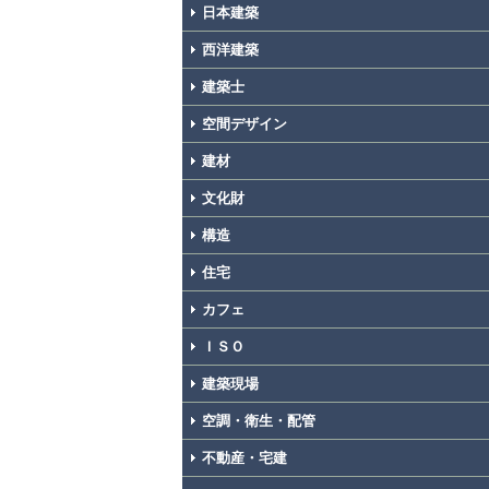
日本建築
西洋建築
建築士
空間デザイン
建材
文化財
構造
住宅
カフェ
ＩＳＯ
建築現場
空調・衛生・配管
不動産・宅建