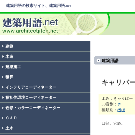
建築用語の検索サイト、建築用語.net
建築
木造
建築用語
建築施工
積算
キャリバ
インテリアコーディネーター
福祉住環境コーディネーター
よみ：きゃりばー
50音別：
き
色彩・カラーコーディネーター
種類別：
機械
ＣＡＤ
口径。穴経。
土木