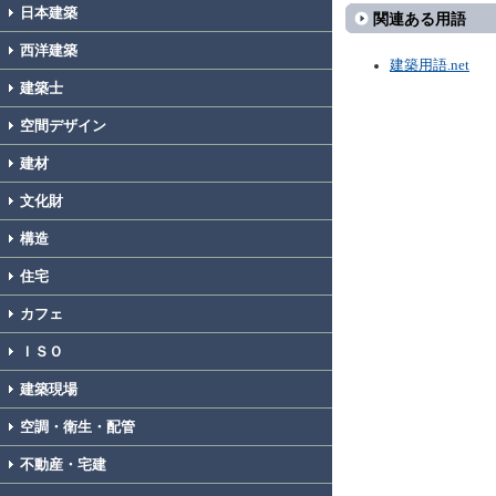
日本建築
関連ある用語
西洋建築
建築用語.net
建築士
空間デザイン
建材
文化財
構造
住宅
カフェ
ＩＳＯ
建築現場
空調・衛生・配管
不動産・宅建