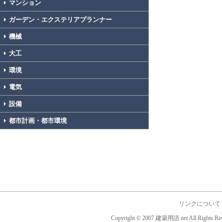
マンション
ガーデン・エクステリアプランナー
機械
大工
環境
電気
設備
都市計画・都市環境
リンクについて
Copyright © 2007 建築用語.net All Rights Res