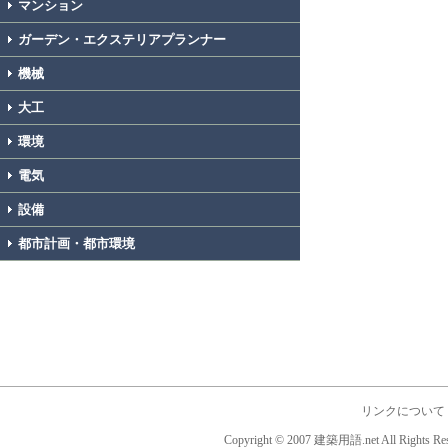
マンション
ガーデン・エクステリアプランナー
機械
大工
環境
電気
設備
都市計画・都市環境
リンクについて
Copyright © 2007 建築用語.net All Rights Res