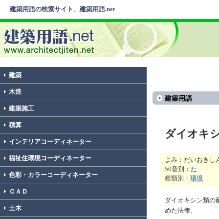
建築用語の検索サイト、建築用語.net
建築
木造
建築用語
建築施工
積算
ダイオキ
インテリアコーディネーター
福祉住環境コーディネーター
よみ：だいおきし
50音別：
た
色彩・カラーコーディネーター
種類別：
環境
ＣＡＤ
ダイオキシン類の
土木
めた法律。