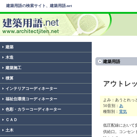
建築用語の検索サイト、建築用語.net
建築
木造
建築用語
建築施工
積算
アウトレ
インテリアコーディネーター
福祉住環境コーディネーター
よみ：あうとれっ
50音別：
あ
色彩・カラーコーディネーター
種類別：
電気
ＣＡＤ
低圧配線において
土木
供給口。コンセン