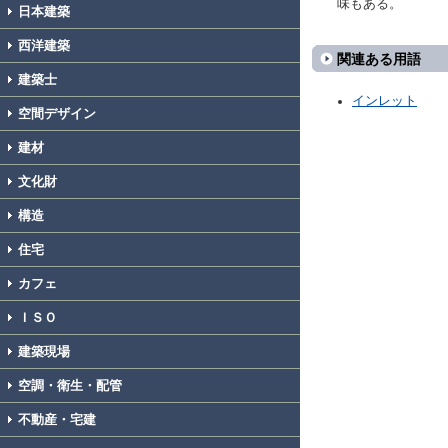
味もある。
日本建築
西洋建築
関連ある用語
建築士
インレット
空間デザイン
建材
文化財
構造
住宅
カフェ
ＩＳＯ
建築現場
空調・衛生・配管
不動産・宅建