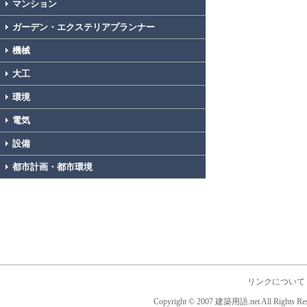
マンション
ガーデン・エクステリアプランナー
機械
大工
環境
電気
設備
都市計画・都市環境
リンクについて
Copyright © 2007 建築用語.net All Rights Res