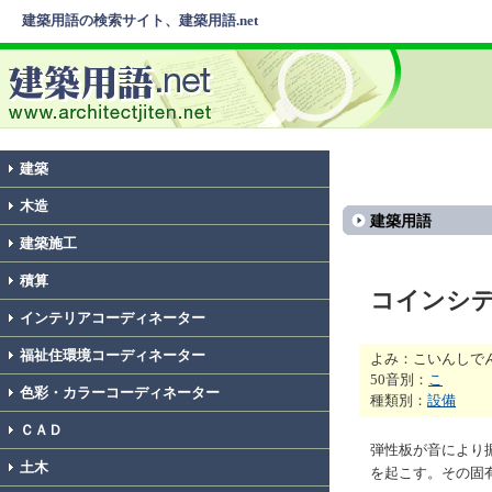
建築用語の検索サイト、建築用語.net
建築
木造
建築用語
建築施工
積算
コインシ
インテリアコーディネーター
福祉住環境コーディネーター
よみ：こいんしで
50音別：
こ
色彩・カラーコーディネーター
種類別：
設備
ＣＡＤ
弾性板が音により
土木
を起こす。その固