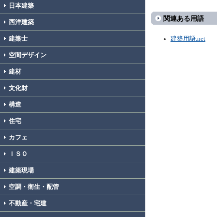
日本建築
関連ある用語
西洋建築
建築士
建築用語.net
空間デザイン
建材
文化財
構造
住宅
カフェ
ＩＳＯ
建築現場
空調・衛生・配管
不動産・宅建