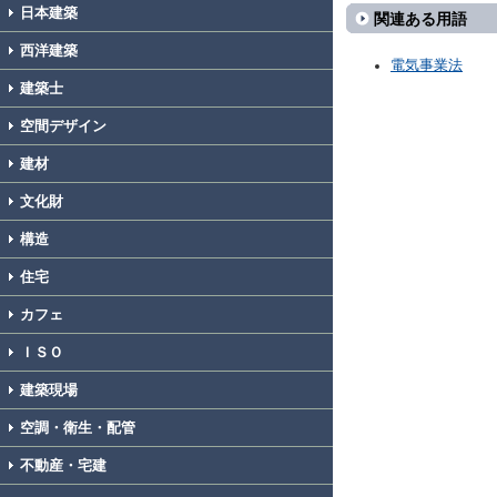
日本建築
関連ある用語
西洋建築
電気事業法
建築士
空間デザイン
建材
文化財
構造
住宅
カフェ
ＩＳＯ
建築現場
空調・衛生・配管
不動産・宅建