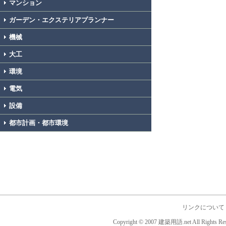
マンション
ガーデン・エクステリアプランナー
機械
大工
環境
電気
設備
都市計画・都市環境
リンクについて
Copyright © 2007 建築用語.net All Rights Res