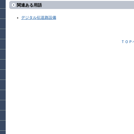
関連ある用語
デジタル伝送路設備
ＴＯＰ