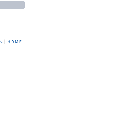
へ
│
ＨＯＭＥ