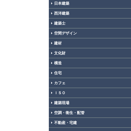
日本建築
西洋建築
建築士
空間デザイン
建材
文化財
構造
住宅
カフェ
ＩＳＯ
建築現場
空調・衛生・配管
不動産・宅建