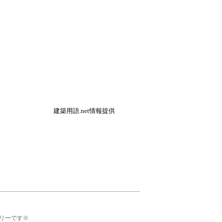
建築用語.net情報提供
リーです※