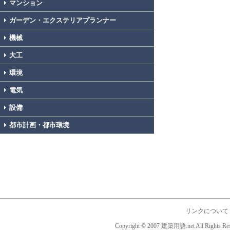
マンション
ガーデン・エクステリアプランナー
機械
大工
環境
電気
設備
都市計画・都市環境
リンクについて
Copyright © 2007 建築用語.net All Rights Res