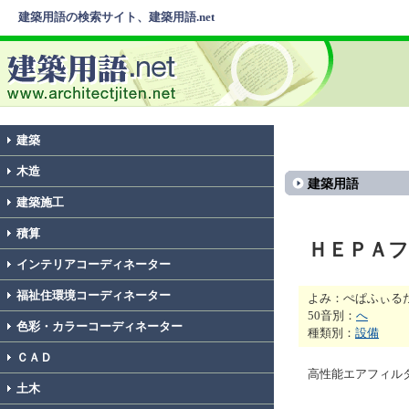
建築用語の検索サイト、建築用語.net
建築
木造
建築用語
建築施工
積算
ＨＥＰＡ
インテリアコーディネーター
福祉住環境コーディネーター
よみ：ぺぱふぃる
50音別：
へ
色彩・カラーコーディネーター
種類別：
設備
ＣＡＤ
高性能エアフィル
土木