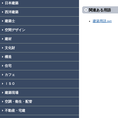
日本建築
関連ある用語
西洋建築
建築士
建築用語.net
空間デザイン
建材
文化財
構造
住宅
カフェ
ＩＳＯ
建築現場
空調・衛生・配管
不動産・宅建