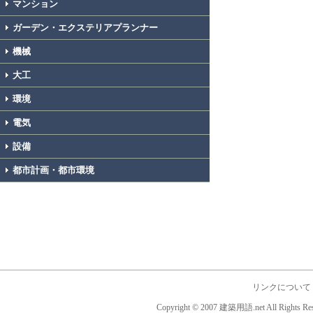
マンション
ガーデン・エクステリアプランナー
機械
大工
環境
電気
設備
都市計画・都市環境
リンクについて
Copyright © 2007 建築用語.net All Rights Res