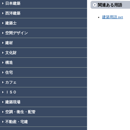
日本建築
関連ある用語
西洋建築
建築用語.net
建築士
空間デザイン
建材
文化財
構造
住宅
カフェ
ＩＳＯ
建築現場
空調・衛生・配管
不動産・宅建