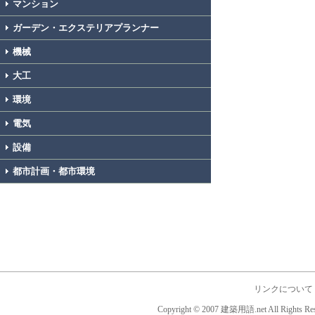
マンション
ガーデン・エクステリアプランナー
機械
大工
環境
電気
設備
都市計画・都市環境
リンクについて
Copyright © 2007 建築用語.net All Rights Res