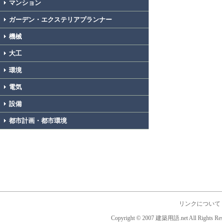
マンション
ガーデン・エクステリアプランナー
機械
大工
環境
電気
設備
都市計画・都市環境
リンクについて
Copyright © 2007 建築用語.net All Rights Res