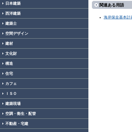
日本建築
関連ある用語
西洋建築
海岸保全基本計
建築士
空間デザイン
建材
文化財
構造
住宅
カフェ
ＩＳＯ
建築現場
空調・衛生・配管
不動産・宅建