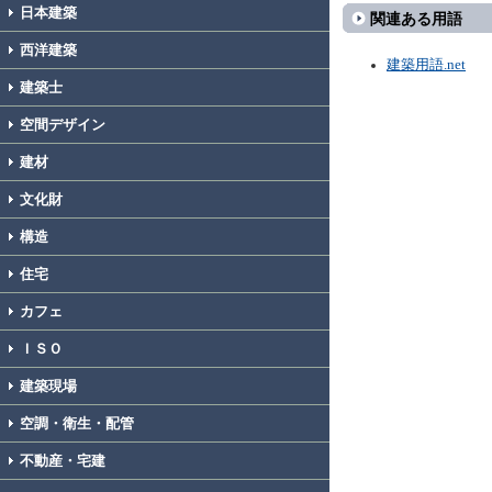
日本建築
関連ある用語
西洋建築
建築用語.net
建築士
空間デザイン
建材
文化財
構造
住宅
カフェ
ＩＳＯ
建築現場
空調・衛生・配管
不動産・宅建