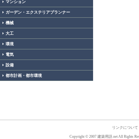
マンション
ガーデン・エクステリアプランナー
機械
大工
環境
電気
設備
都市計画・都市環境
リンクについて
Copyright © 2007 建築用語.net All Rights Res