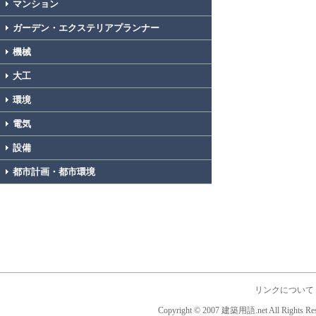
マンション
ガーデン・エクステリアプランナー
機械
大工
環境
電気
設備
都市計画・都市環境
リンクについて
Copyright © 2007 建築用語.net All Rights Res