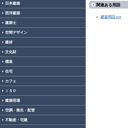
日本建築
関連ある用語
西洋建築
建築用語.net
建築士
空間デザイン
建材
文化財
構造
住宅
カフェ
ＩＳＯ
建築現場
空調・衛生・配管
不動産・宅建