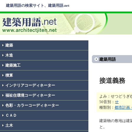
建築用語の検索サイト、建築用語.net
建築
木造
建築用語
建築施工
積算
接道義務
インテリアコーディネーター
福祉住環境コーディネーター
よみ：せつどうぎ
50音別：
せ
色彩・カラーコーディネーター
種類別：
都市計画
ＣＡＤ
建築物の敷地は建
土木
と。