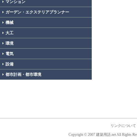
マンション
ガーデン・エクステリアプランナー
機械
大工
環境
電気
設備
都市計画・都市環境
リンクについて
Copyright © 2007 建築用語.net All Rights Res