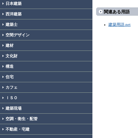
日本建築
関連ある用語
西洋建築
建築士
建築用語.net
空間デザイン
建材
文化財
構造
住宅
カフェ
ＩＳＯ
建築現場
空調・衛生・配管
不動産・宅建