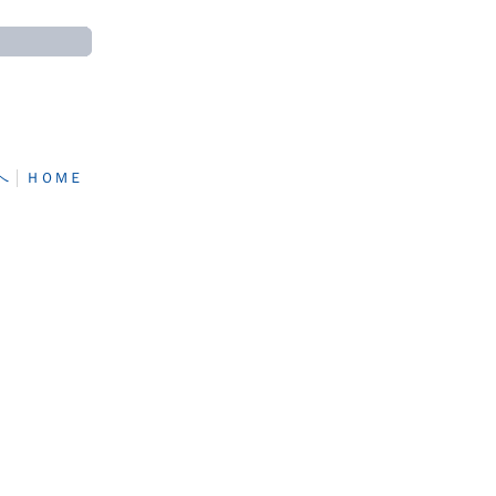
へ
│
ＨＯＭＥ