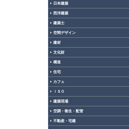
日本建築
西洋建築
建築士
空間デザイン
建材
文化財
構造
住宅
カフェ
ＩＳＯ
建築現場
空調・衛生・配管
不動産・宅建