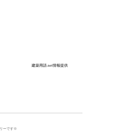
建築用語.net情報提供
リーです※