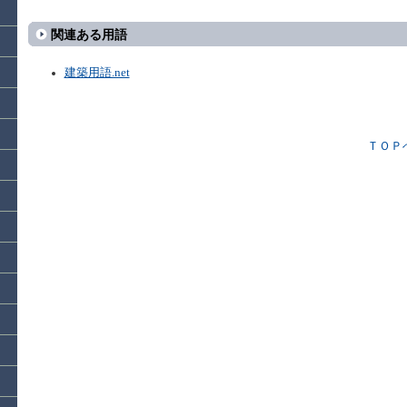
関連ある用語
建築用語.net
ＴＯＰ