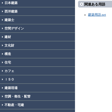
日本建築
関連ある用語
西洋建築
建築用語.net
建築士
空間デザイン
建材
文化財
構造
住宅
カフェ
ＩＳＯ
建築現場
空調・衛生・配管
不動産・宅建