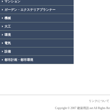
マンション
ガーデン・エクステリアプランナー
機械
大工
環境
電気
設備
都市計画・都市環境
リンクについて
Copyright © 2007 建築用語.net All Rights Res