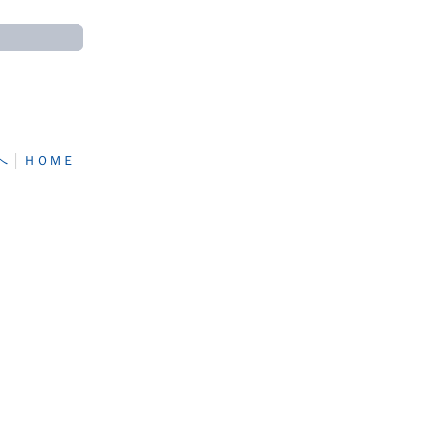
へ
│
ＨＯＭＥ