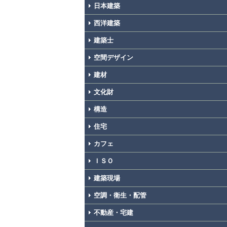
日本建築
西洋建築
建築士
空間デザイン
建材
文化財
構造
住宅
カフェ
ＩＳＯ
建築現場
空調・衛生・配管
不動産・宅建