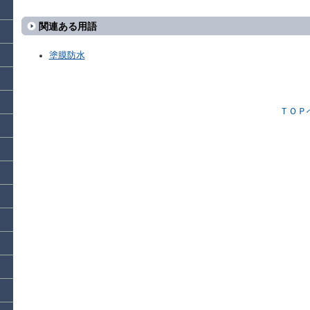
関連ある用語
塗膜防水
ＴＯＰ