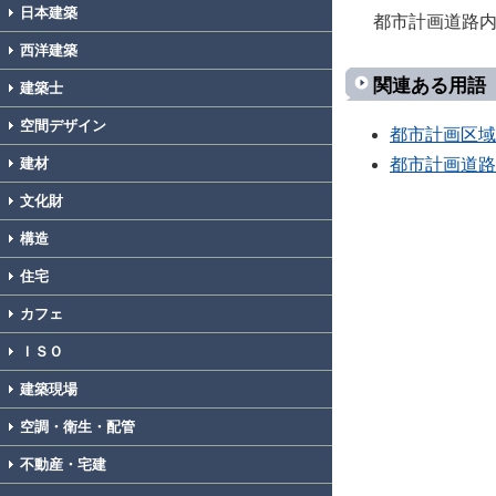
日本建築
都市計画道路
西洋建築
関連ある用語
建築士
空間デザイン
都市計画区域
都市計画道路
建材
文化財
構造
住宅
カフェ
ＩＳＯ
建築現場
空調・衛生・配管
不動産・宅建