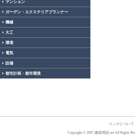
マンション
ガーデン・エクステリアプランナー
機械
大工
環境
電気
設備
都市計画・都市環境
リンクについて
Copyright © 2007 建築用語.net All Rights Res