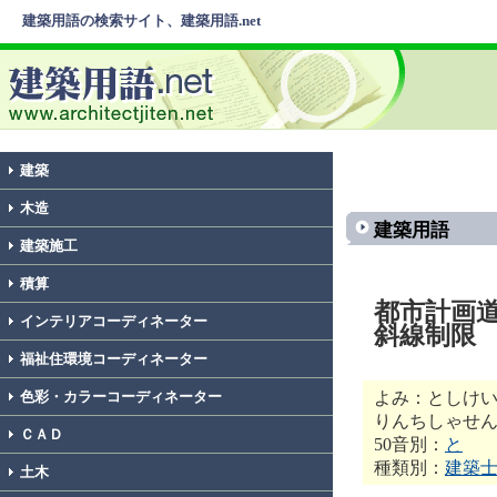
建築用語の検索サイト、建築用語.net
建築
木造
建築用語
建築施工
積算
都市計画
インテリアコーディネーター
斜線制限
福祉住環境コーディネーター
よみ：としけ
色彩・カラーコーディネーター
りんちしゃせ
ＣＡＤ
50音別：
と
種類別：
建築
土木